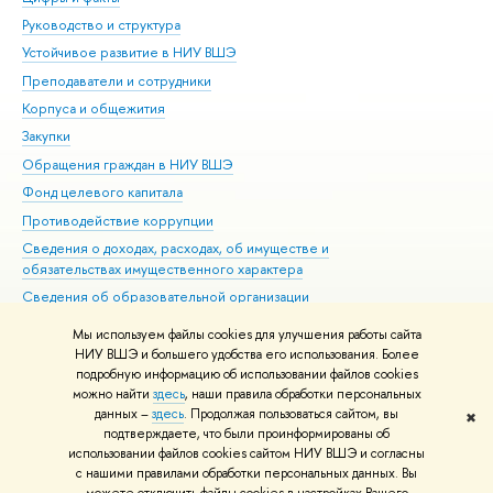
Руководство и структура
Дов
Устойчивое развитие в НИУ ВШЭ
Ол
Преподаватели и сотрудники
При
Корпуса и общежития
Вы
Закупки
При
Обращения граждан в НИУ ВШЭ
Ас
Фонд целевого капитала
До
Противодействие коррупции
Цен
Сведения о доходах, расходах, об имуществе и
Би
обязательствах имущественного характера
Об
Сведения об образовательной организации
Обр
Людям с ограниченными возможностями здоровья
Мы используем файлы cookies для улучшения работы сайта
Единая платежная страница
НИУ ВШЭ и большего удобства его использования. Более
подробную информацию об использовании файлов cookies
Работа в Вышке
можно найти
здесь
, наши правила обработки персональных
данных –
здесь
. Продолжая пользоваться сайтом, вы
✖
Редактору
подтверждаете, что были проинформированы об
© НИУ ВШЭ 1993–2026
Адреса и контакты
Условия использования
использовании файлов cookies сайтом НИУ ВШЭ и согласны
с нашими правилами обработки персональных данных. Вы
материалов
Политика конфиденциальности
Карта сайта