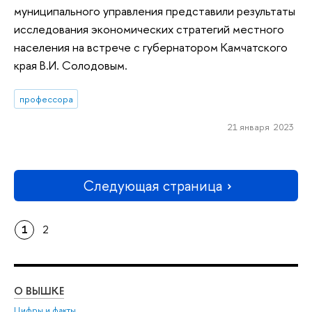
муниципального управления представили результаты
исследования экономических стратегий местного
населения на встрече с губернатором Камчатского
края В.И. Солодовым.
профессора
21 января 2023
Следующая страница
1
2
О ВЫШКЕ
ОБ
Цифры и факты
Ли