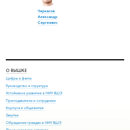
Черкасов
Александр
Сергеевич
О ВЫШКЕ
ОБ
Цифры и факты
Ли
Руководство и структура
Дов
Устойчивое развитие в НИУ ВШЭ
Ол
Преподаватели и сотрудники
При
Корпуса и общежития
Вы
Закупки
При
Обращения граждан в НИУ ВШЭ
Ас
Фонд целевого капитала
До