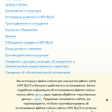
Цифры и факты
Ли
Руководство и структура
Дов
Устойчивое развитие в НИУ ВШЭ
Ол
Преподаватели и сотрудники
При
Корпуса и общежития
Вы
Закупки
При
Обращения граждан в НИУ ВШЭ
Ас
Фонд целевого капитала
До
Противодействие коррупции
Цен
Сведения о доходах, расходах, об имуществе и
Би
обязательствах имущественного характера
Об
Сведения об образовательной организации
Обр
Людям с ограниченными возможностями здоровья
Мы используем файлы cookies для улучшения работы сайта
Единая платежная страница
НИУ ВШЭ и большего удобства его использования. Более
подробную информацию об использовании файлов cookies
Работа в Вышке
можно найти
здесь
, наши правила обработки персональных
данных –
здесь
. Продолжая пользоваться сайтом, вы
✖
Редактору
подтверждаете, что были проинформированы об
© НИУ ВШЭ 1993–2026
Адреса и контакты
Условия использования
использовании файлов cookies сайтом НИУ ВШЭ и согласны