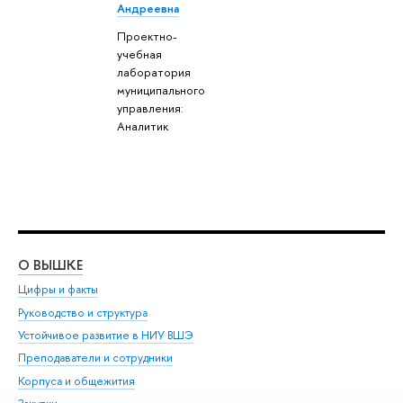
Андреевна
Проектно-
учебная
лаборатория
муниципального
управления:
Аналитик
О ВЫШКЕ
ОБ
Цифры и факты
Ли
Руководство и структура
Дов
Устойчивое развитие в НИУ ВШЭ
Ол
Преподаватели и сотрудники
При
Корпуса и общежития
Вы